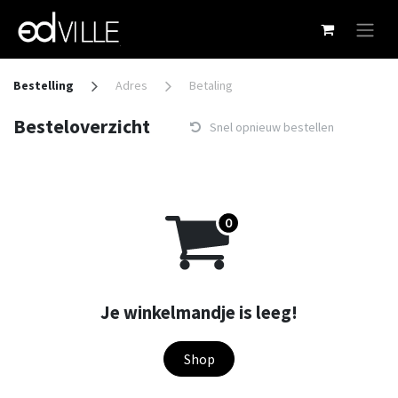
Overslaan naar inhoud
Bestelling
Adres
Betaling
Besteloverzicht
Snel opnieuw bestellen
Je winkelmandje is leeg!
Shop